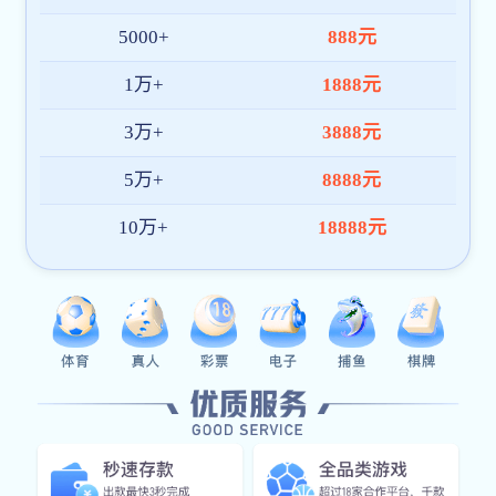
赛前期，他们选择了一套相对稳定且具备攻击性的阵容，这
使得球队在进攻端能够形成有效的压迫。尤其是前锋线上的
几位核心球员，通过默契配合不断威胁海港防线，为球队争
取到了宝贵的进攻机会。
此外，河南队还运用了轮换制，以保持球员体能。这种调整
不仅确保了主力球员充沛的体力，还让替补球员有机会参与
到比赛中，提高了整体士气和斗志。在联赛密集赛事下，这
种人员管理策略显得尤为重要，有助于避免伤病风险并提升
竞技状态。
同时，在后防线上，河南队也采取了紧凑且稳固的防守策
略，使得海港难以找到突破口。通过快速回防与协同作战，
他们有效地限制了对方核心球员发挥，从而掌控住了比赛节
奏。这样的人员配置无疑为他们最终获胜奠定了坚实基础。