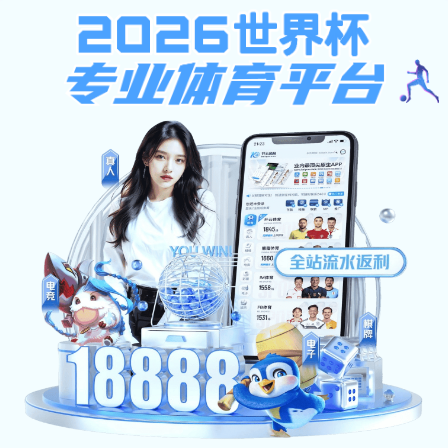
注册入口
球友会官网首页
· 体育观看
更便捷
连接你的赛事视野，打造球迷专属的数字主场。
球友会官
网首页网页版
提供多终端支持、高清视频、 实时比分与赛
事推荐，让你随时随地畅享体育内容。
网页端入口