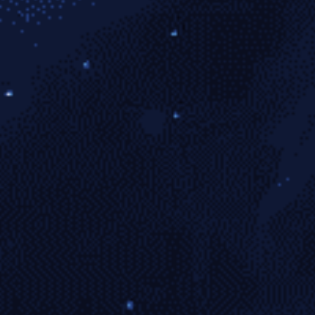
未来，我们期待看到这件充
新篇章。我相信，在这份情怀
分享到：
上一篇
乔治卡尔赞雷霆如同机器让人重
你可能感兴趣的内容