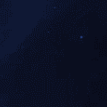
满情怀的新战袍，在绿茵场上陪伴着每一位勇敢拼搏、努力奋斗
与使命感驱动下，AC米兰必将在接下来的挑战中迎头赶上，再
温…