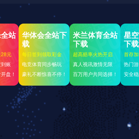
文
主场球衣的亮相引起了广泛关注，这款球衣不仅延续了米兰传统的红黑色
经典元素的巧妙运用，球迷们仿佛又回到了那个令人难忘的时代
响，包括设计灵感、历史渊源、球迷反响以及对球队形象的提升
都承载着无数米兰人的记忆与期待。
源
衣的设计灵感主要来源于1998-99赛季，那一年球队在意甲和欧
球迷对那段光辉岁月的回忆。在颜色搭配上，依然保持经典红黑
传统，又富有时尚感。
面料技术，不仅提升了穿着舒适度，也提高了运动性能。轻便透
现出他们的竞技状态。这种兼具美观与实用性的设计理念，正是