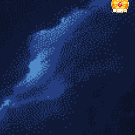
到这款新装备后倍感亲切，仿
重新燃起对球队支持的热情，
己收藏多年的旧版纪念品，广
力，也再一次证明足球作为体
复古潮”。这样一款兼具传统与
家庭中来，为球队注入新的活