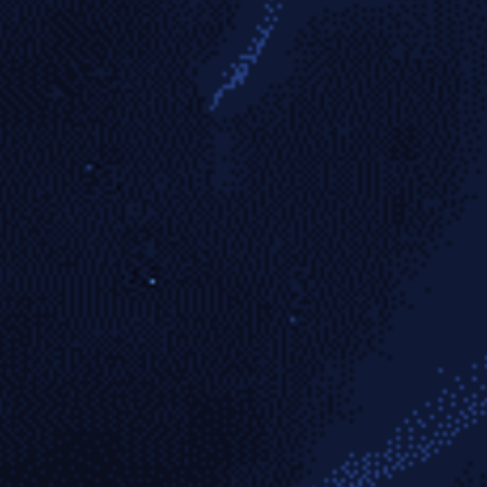
值得一提的是，设计团队还
对历史和文化传承的尊重。
AC米兰的不凡荣耀。
2、历史渊源与
1998-99赛季对于AC
出色。这段历史不仅奠定了
这段历史为背景进行致敬，
新球衣通过袭用当年的经典
轻一代球迷而言，这也是一次
中。
除了外观上的相似，新球衣
搏、不屈不挠、团结一致等