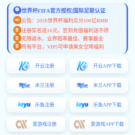
下载APP
罗马攻击手苏莱重返球队合练有望出战
国米比赛
2026-06-03 22:22
阅读 66 次