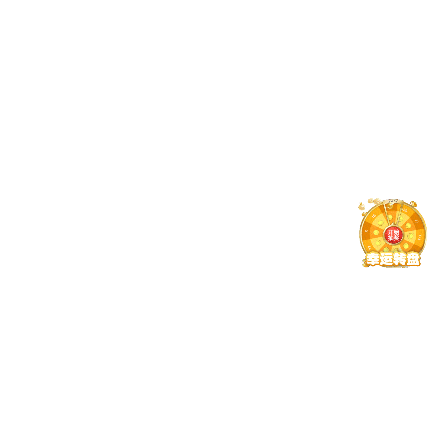
团队配合是足球比赛获胜的重要因素之一。苏莱作为前锋，
与中场及边路球员之间需要建立良好的默契。在过去，与队
友们一起训练和比赛积累了丰富经验，使他们之间有着较强
的互动性。如今随着他的回归，这种默契有望再度得到加
强。
此外，由于目前罗马阵容中的年轻球员逐渐增多，他们需要
一个像苏莱这样经验丰富且实力强劲的大牌球星来指引。在
日常训练中，通过与老大哥们配合交流，不仅可以提升自身
技能，也能增强整个团队凝聚力，让大家朝着同一个目标努
力奋斗。
综上所述，苏莱与队友间良好的合作关系，将为罗马提供更
多进攻选择，同样也为年轻球员成长提供了宝贵机会。这种
互相促进的发展模式，将使整个球队受益匪浅，有助于进一
步提升竞技水平。