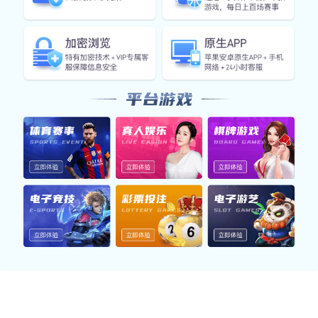
产生深远影响。他具备出色的盘带能力和射门技巧，可以有
效地打破对方防线，为其他队员创造机会。同时，他具备良
好的位置感和跑位意识，使得他能在适当的时候出现在关键
区域，从而增加进攻威胁。
教练组也会根据苏莱复出的情况进行相应战术调整。例如，
可以考虑利用他的速度来实施快速反击，在防守严密的时候
寻找突破口。此外，在设定定位球策略时，教练组可能会考
虑让他担任主罚或是牵制防守球员，让其他队友获得更多空
间。
因此，随着苏莱回归，罗马队将在战术上变得更为灵活多
变。这样的变化不仅能够激发全队斗志，也有助于提升整体
表现，为取得更好的成绩打下基础。
3、与队友之间的配合