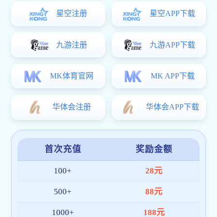
首页
体育热点
正文
近日，罗马足球俱乐部的攻击手苏莱重返球队合练，这一消
息无疑为球队注入了一剂强心针。随着苏莱的回归，罗马在
接下来的比赛中将增强其进攻火力，特别是在即将与国际米
兰的关键对决中。本文将从四个方面深入分析苏莱的复出对
球队的重要性，包括他的个人状态、对球队战术的影响、与
队友之间的配合以及未来比赛中的期待。这些因素共同构成
了苏莱复出后的全貌，也让球迷们对于即将到来的国米比赛
充满期待。
1、苏莱的个人状态
苏莱在受伤期间一直保持着良好的训练习惯，这使得他能够
迅速恢复到最佳状态。他不仅进行了针对性的康复训练，还
积极参与了一些轻量级的团队活动，以确保自己能够尽快适