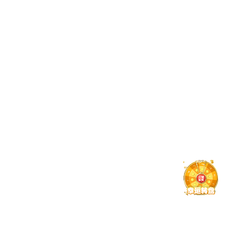
员来说，在技术逐渐成熟之前，将重点放在享受过程而非结
果上，是非常重要的一步。
3、如何自然发挥
自然发挥是一项复杂却又至关重要的技能，它需要长期训练
和正确的方法引导。玛塔指出，要想实现自然发挥，首先需
要掌握扎实的基本功。唯有如此，当比赛进入紧张阶段时，
他们才能依靠肌肉记忆做出反应，而无需过多思考。此外，
她还鼓励维尼修斯多进行实战演练，通过模拟不同类型的比
赛情景来提高应变能力。
其次，与队友之间建立默契也是促进自然发挥的重要因素。
在训练中多加磨合，相互理解彼此的位置与习惯，可以减少
因配合失误造成的不必要犯错。当大家都处于一种“无意识”
的状态下，自然而然就能形成有效且流畅的进攻或防守体