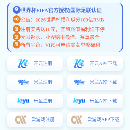
下载APP
玛塔寄语维尼修斯穿巴西10号应放松心
态享受比赛自然发挥才能更出色
2026-05-31 12:01
阅读 44 次