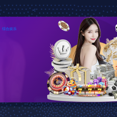
会官网首页
· 体育观
球迷专属的数字主场。
球友会官网首页网页版
提供多终
比分与赛事推荐，让你随时随地畅享体育内容。
网页端入口
下载APP