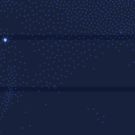
掷8000万引戈登再度出击小蜘蛛报
2026-06-16 10:42
阅读 16 次