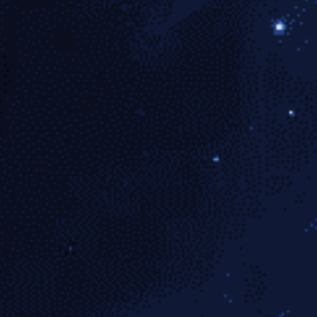
转会市场上，各大豪门俱乐
而，高额报价并不是唯一成
例如，小蜘蛛这一目标同样
通过其他方式，比如接触球
制定全面周密的计划，以便
与此同时，在考虑长远发展
此合理规划每笔支出，是确
而导致长期隐患。
4、未来可能带
若此次转会顺利完成，不仅
其他竞争对手。同时，新鲜
从长远来看，这样的一系列
后，会吸引更多赞助商关注