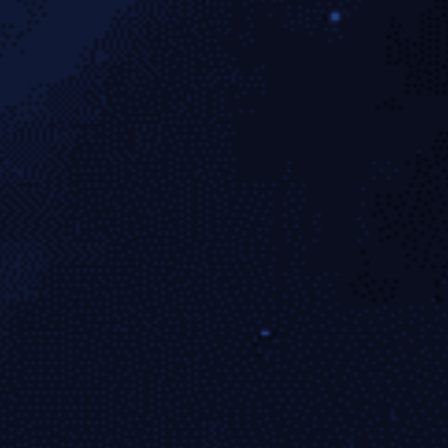
发…
他
导建议他专心养伤恢复状态”这...
成
年来一直引发着球迷和媒体的广泛...