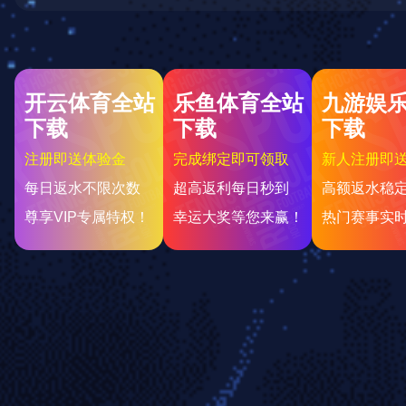
首页
体育热点
正
近年来，巴萨在转会市场上的
小蜘蛛发起报价，金额高达
所面临的挑战与机遇。本文
市场的竞争情况以及未来可
1、戈登的球技
戈登作为一名年轻而富有潜
轻松摆脱防守者，为球队创
战术体系中。
除了个人技术外，戈登也展
非常符合巴萨一贯追求团结