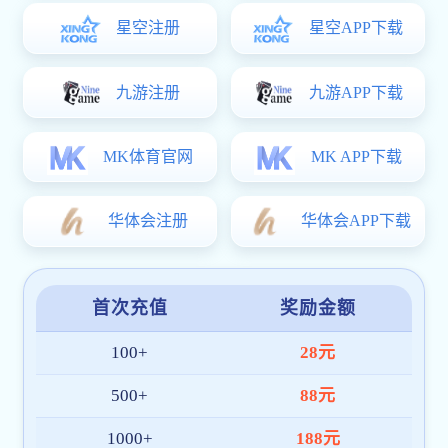
首页
体育热点
正文
近日，曼城足球俱乐部宣布与年轻球员菲尔·福登续约至2030
年，这一消息在足坛引起了广泛的关注。福登作为球队的重
要核心之一，他的续约意味着曼城对未来发展的信心与决
心。此举不仅进一步巩固了球队的阵容深度，也为俱乐部的
长远发展奠定了基础。此外，续约合同中还设有延长选项，
为双方提供了更多灵活性。本文将从福登的个人能力、对曼
城的贡献、续约意义以及未来前景四个方面详细分析这一重
要事件。
1、福登个人能力剖析
菲尔·福登拥有出色的技术和战术素养，作为一名攻击型中
场，他具备极高的球商和创造力。他在比赛中的视野开阔，
能够迅速判断局势并做出准确决策。这使得他在比赛中不仅