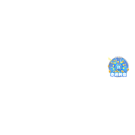
此次续约至2030年，对于曼城来说是个重大的战略决策。这
不仅仅是为了留住一位优秀球员，更是为了向外界传递一种
信号：俱乐部对于青训成果及本土人才培养的新阶段承诺。
这样的举措显示出俱乐部对未来发展的信心，也表明他们希
望长期依赖这些年轻核心来实现目标。
同时，在当前转会市场竞争日益激烈的大环境下，与顶尖人
才签署长期合同，可以有效避免其他豪门俱乐部对其施加压
力，从而保障球队建设计划的不被打乱。这份合同为俱乐部
提供了一定程度上的安全感，有助于他们集中精力去实现更
高层次的发展目标。
更重要的是，该合同中设有延长选项，为两方提供更多灵活
性。如果双方都满意，可以轻松延续合作关系。而对于福登
而言，这也是一种极大的信任体现，让他可以无后顾之忧地
专注于竞技状态调整与提升，从而继续发挥自己的潜力。