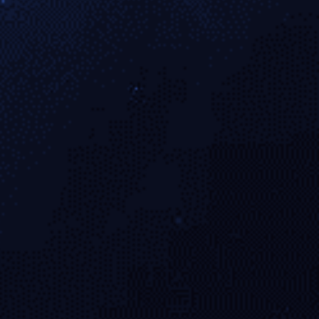
复治疗，不仅标志着他个人健
医疗保障到心理辅导，再到团
他更加成熟，也期待他在未来
下一篇
鲁尼质疑切尔西引援决策不明朗加