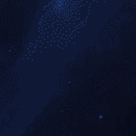
官方公布蒋圣龙成功完成肾脏穿刺引流手术并将接受专家指导康
时也体现出俱乐部对于球员生命安全与职业生涯发展的重视。从
尤为重要。
圣龙能够顺利完成康复，并早日重返绿茵场。相信这段经历会使
瞬间，为球迷奉献更加辉煌的表现！
…