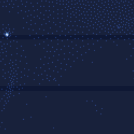
龙成功完成肾脏穿刺引流手术将接
2026-06-10 08:56
阅读 25 次