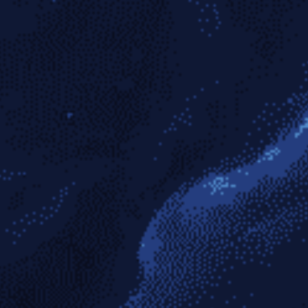
轻球员提供了展示自己的机会。在蒋圣龙缺席期间，他们可以获
基础。此外，球队上下团结一致，共同面对困难，这无疑增强了
他的回归将进一步稳固球队防线，并带来更多积极因素。他在场
反响
次经历无疑是一次强烈震撼。许多球迷纷纷在社交平台上表达关
。他们用行动诠释着对偶像的不离不弃，也展现出足球文化中的
度关注，不少体育评论员分析了此次事件对申花队乃至整个联赛
斗精神的重要时刻，也是一个契机，让年轻球员崭露头角，为今
何变化，全社会都表现出了对运动员健康问题日益增长关注度，