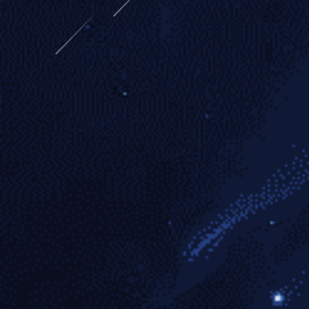
这为他后续回归赛场铺平了
2、康复计划制
完成手术后的蒋圣龙，将会
的不仅是身体上的健康，还
首先，医生会为蒋圣龙制定
排定期检查，以监测其肾功
此外，在心理辅导方面，也
遇到的挑战。这样的全方位
3、对球队整体
蒋圣龙作为申花队的重要防
良多，因此他的缺阵让教练