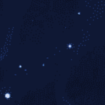
道路。
定
根据医生和专家团队的建议进行系统化的康复治疗。这一过程至
有心理上的调整。
个性化的物理治疗方案，包括渐进式体能训练，以帮助他恢复肌
能是否恢复正常。
会有专业人士介入，通过谈话疗法等方式帮助其缓解焦虑情绪，
康复方案，有助于提高他的自信心，加速回归赛场。
影响
线成员，其伤病无疑对球队产生了一定影响。在比赛中，他凭借
组不得不重新考虑战术安排。