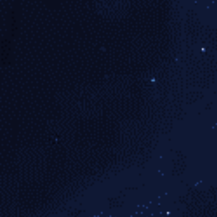
然而，这次事件也给其他年
身能力，为未来的发展打下
随着蒋圣龙逐渐恢复，相信
友，提高整体竞技状态。
4、球迷与媒体
对于粉丝们而言，蒋圣龙这
复，与队友们一起征战赛场
各大媒体对此事件也给予高
是一个考验团队凝聚力和战
总体来看，无论外界环境如
的重要议题之一。
总结：